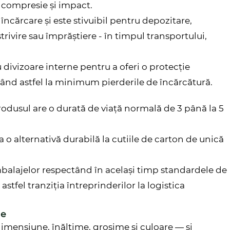
a compresie și impact.
încărcare și este stivuibil pentru depozitare,
trivire sau împrăștiere - în timpul transportului,
u divizoare interne pentru a oferi o protecție
ând astfel la minimum pierderile de încărcătură.
produsul are o durată de viață normală de 3 până la 5
 ca o alternativă durabilă la cutiile de carton de unică
mbalajelor respectând în același timp standardele de
stfel tranziția întreprinderilor la logistica
le
imensiune, înălțime, grosime și culoare — și