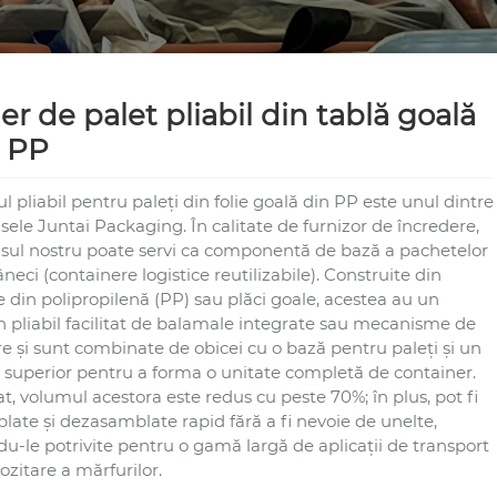
er de palet pliabil din tablă goală
 PP
l pliabil pentru paleți din folie goală din PP este unul dintre
ele Juntai Packaging. În calitate de furnizor de încredere,
sul nostru poate servi ca componentă de bază a pachetelor
eci (containere logistice reutilizabile). Construite din
 din polipropilenă (PP) sau plăci goale, acestea au un
n pliabil facilitat de balamale integrate sau mecanisme de
e și sunt combinate de obicei cu o bază pentru paleți și un
 superior pentru a forma o unitate completă de container.
at, volumul acestora este redus cu peste 70%; în plus, pot fi
late și dezasamblate rapid fără a fi nevoie de unelte,
u-le potrivite pentru o gamă largă de aplicații de transport
ozitare a mărfurilor.