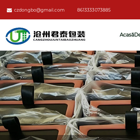
czdongbo@gmail.com
8613333073885
Acasă
De