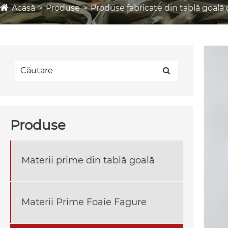
Acasă
Produse
Produse fabricate din tablă goală
Produse
Materii prime din tablă goală
Materii Prime Foaie Fagure