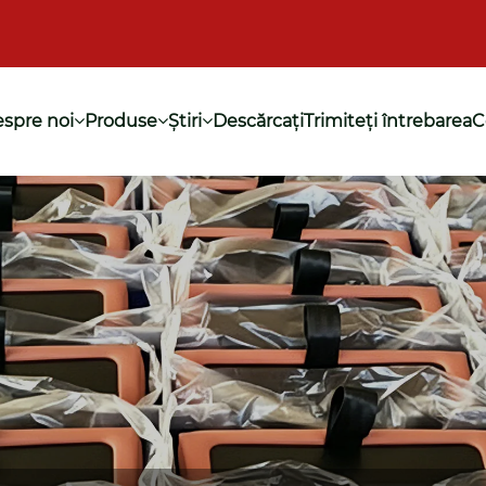
spre noi
Produse
Ştiri
Descărcați
Trimiteți întrebarea
C