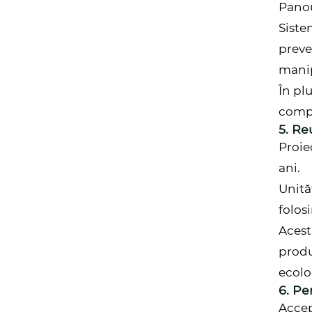
Panou
Siste
preve
manipu
În pl
compl
5. Reu
Proie
ani.
Unităț
folosi
Acest
produ
ecolo
6. Pe
Accep