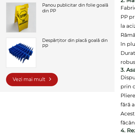
2. M
Panou publicitar din folie goală
Fabri
din PP
PP pr
la aci
Rămân
Despărțitor din placă goală din
în pl
PP
Durat
robust
3. As
Dispu
Vezi mai mult
prin 
Plier
fără a
Acest
făcân
4. Re