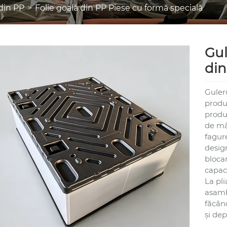
 din PP
Folie goală din PP Piese cu formă specială
Gul
din
Guleru
produs
produ
de mân
fagure
desig
blocar
capac
La pli
asamb
făcând
și dep