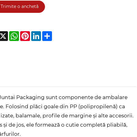
Trimite o anchetă
acebook
X
WhatsApp
Pinterest
LinkedIn
Share
 la Juntai Packaging sunt componente de ambalare
zie. Folosind plăci goale din PP (polipropilenă) ca
ate, balamale, profile de margine și alte accesorii.
și de jos, ele formează o cutie completă pliabilă,
rfurilor.