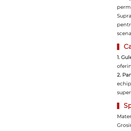
permi
Supra
pentr
scena
Ca
1. Gu
oferi
2. Pan
echip
super
Sp
Mater
Grosi