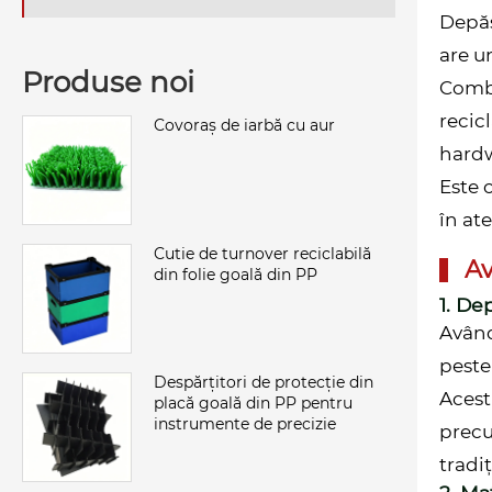
Depăș
are un
Produse noi
Combi
recic
Covoraș de iarbă cu aur
hardw
Este 
în ate
Cutie de turnover reciclabilă
Av
din folie goală din PP
1. De
Având
peste
Despărțitori de protecție din
Acest
placă goală din PP pentru
instrumente de precizie
precu
tradi