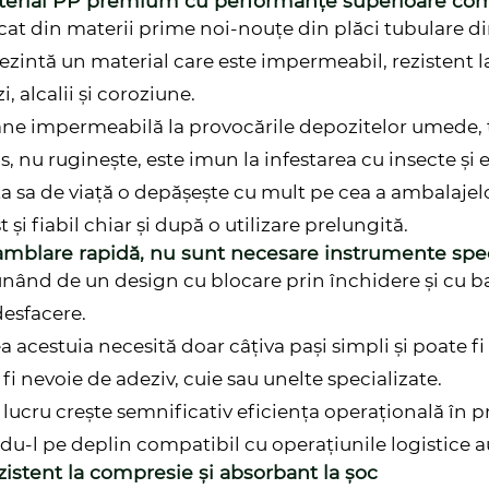
aterial PP premium cu performanțe superioare co
cat din materii prime noi-nouțe din plăci tubulare din
ezintă un material care este impermeabil, rezistent la
zi, alcalii și coroziune.
e impermeabilă la provocările depozitelor umede, tra
us, nu ruginește, este imun la infestarea cu insecte și 
a sa de viață o depășește cu mult pe cea a ambalajel
 și fiabil chiar și după o utilizare prelungită.
amblare rapidă, nu sunt necesare instrumente spec
nând de un design cu blocare prin închidere și cu ba
desfacere.
ea acestuia necesită doar câțiva pași simpli și poate f
 fi nevoie de adeziv, cuie sau unelte specializate.
 lucru crește semnificativ eficiența operațională în p
du-l pe deplin compatibil cu operațiunile logistice 
zistent la compresie și absorbant la șoc