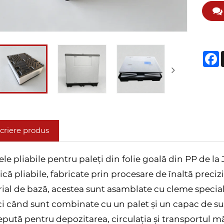
F
criere produs
ele pliabile pentru paleți din folie goală din PP de
tică pliabile, fabricate prin procesare de înaltă preci
ial de bază, acestea sunt asamblate cu cleme specializ
i când sunt combinate cu un palet și un capac de sus 
pută pentru depozitarea, circulația și transportul mă