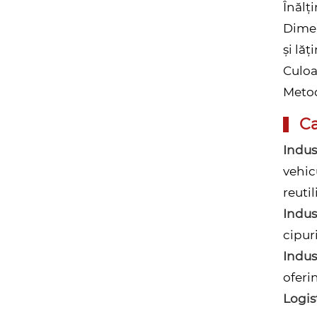
Înălț
Dimen
și lă
Culoa
Metoda
Ca
Indus
vehic
reutil
Indus
cipur
Indus
oferi
Logis