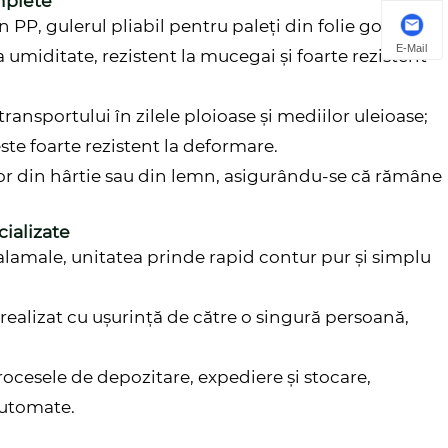
mplete
 PP, gulerul pliabil pentru paleți din folie goală din
E-Mail
 umiditate, rezistent la mucegai și foarte rezistent
nsportului în zilele ploioase și mediilor uleioase;
este foarte rezistent la deformare.
or din hârtie sau din lemn, asigurându-se că rămâne
ializate
lamale, unitatea prinde rapid contur pur și simplu
i realizat cu ușurință de către o singură persoană,
rocesele de depozitare, expediere și stocare,
automate.