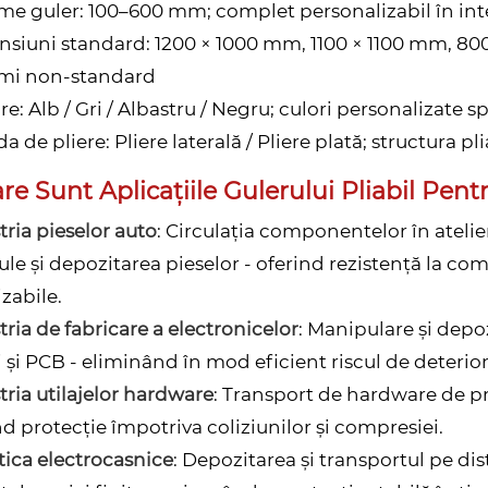
ime guler: 100–600 mm; complet personalizabil în i
siuni standard: 1200 × 1000 mm, 1100 × 1100 mm, 80
țimi non-standard
re: Alb / Gri / Albastru / Negru; culori personalizate 
 de pliere: Pliere laterală / Pliere plată; structura pl
re Sunt Aplicațiile Gulerului Pliabil Pen
tria pieselor auto
: Circulația componentelor în atelie
ule și depozitarea pieselor - oferind rezistență la com
izabile.
tria de fabricare a electronicelor
: Manipulare și depo
i și PCB - eliminând în mod eficient riscul de deterior
tria utilajelor hardware
: Transport de hardware de pr
nd protecție împotriva coliziunilor și compresiei.
tica electrocasnice
: Depozitarea și transportul pe dis