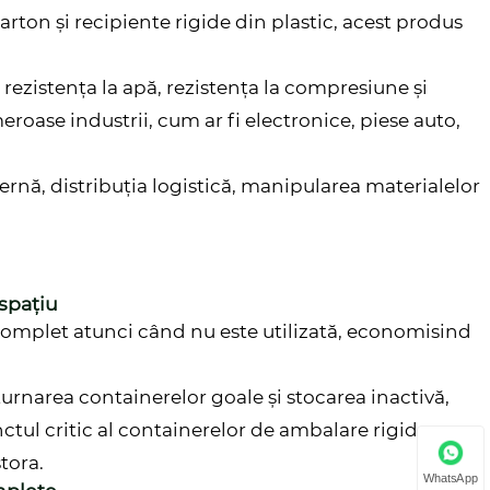
carton și recipiente rigide din plastic, acest produs
rezistența la apă, rezistența la compresiune și
meroase industrii, cum ar fi electronice, piese auto,
rnă, distribuția logistică, manipularea materialelor
spațiu
 complet atunci când nu este utilizată, economisind
turnarea containerelor goale și stocarea inactivă,
nctul critic al containerelor de ambalare rigide
tora.
WhatsApp