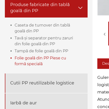
Produse fabricate din tablă

goală din PP
Caseta de turnover din tablă
goală din PP
Tavă și separator pentru zaruri
din folie goală din PP
Tampă de folie goală din PP
Folie goală din PP Piese cu
Des
formă specială
Guler
Cutii PP reutilizabile logistice
logis
mater
Atunc
Iarbă de aur
conce