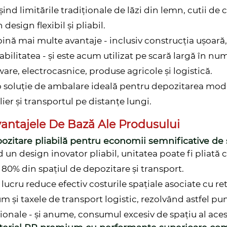
ind limitările tradiționale de lăzi din lemn, cutii de 
 design flexibil și pliabil.
nă mai multe avantaje - inclusiv construcția ușoară, 
labilitatea - și este acum utilizat pe scară largă în nu
are, electrocasnice, produse agricole și logistică.
o soluție de ambalare ideală pentru depozitarea mode
lier și transportul pe distanțe lungi.
antajele De Bază Ale Produsului
pozitare pliabilă pentru economii semnificative de 
 un design inovator pliabil, unitatea poate fi pliată
 80% din spațiul de depozitare și transport.
 lucru reduce efectiv costurile spațiale asociate cu re
m și taxele de transport logistic, rezolvând astfel pu
ționale - și anume, consumul excesiv de spațiu al aces