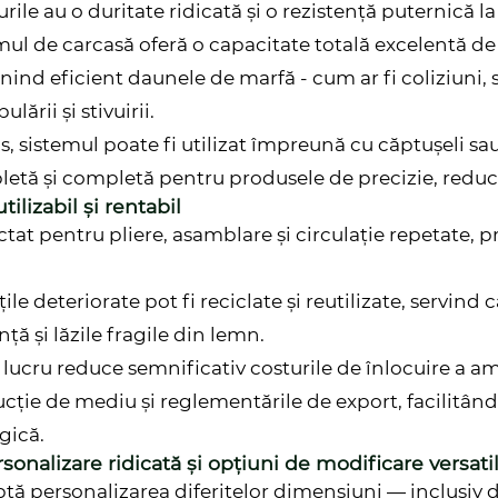
rile au o duritate ridicată și o rezistență puternică l
mul de carcasă oferă o capacitate totală excelentă de 
nind eficient daunele de marfă - cum ar fi coliziuni, s
lării și stivuirii.
us, sistemul poate fi utilizat împreună cu căptușeli sa
etă și completă pentru produsele de precizie, reduc
tilizabil și rentabil
ctat pentru pliere, asamblare și circulație repetate, 
ile deteriorate pot fi reciclate și reutilizate, servind
nță și lăzile fragile din lemn.
 lucru reduce semnificativ costurile de înlocuire a a
cție de mediu și reglementările de export, facilitând a
gică.
rsonalizare ridicată și opțiuni de modificare versati
tă personalizarea diferitelor dimensiuni — inclusiv d