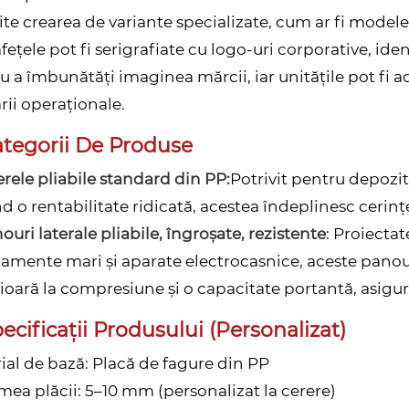
te crearea de variante specializate, cum ar fi modele 
fețele pot fi serigrafiate cu logo-uri corporative, ide
u a îmbunătăți imaginea mărcii, iar unitățile pot fi a
rii operaționale.
tegorii De Produse
lerele pliabile standard din PP:
Potrivit pentru depozita
nd o rentabilitate ridicată, acestea îndeplinesc cerinț
ouri laterale pliabile, îngroșate, rezistente
: Proiecta
amente mari și aparate electrocasnice, aceste panouri
ioară la compresiune și o capacitate portantă, asigurâ
ecificații Produsului (personalizat)
ial de bază: Placă de fagure din PP
mea plăcii: 5–10 mm (personalizat la cerere)